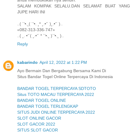
anda membuktikan nya sendiri.
SALAM KOMPAK SELALU.DAN SELAMAT BUAT YANG
JUPE HARI INI
..( `’•.¸( `‘•. ¸* ¸.•’´ )¸.•’´ )..
«082-313-336-747»
..( ¸. •’´( ¸.•’´ * `’•.¸ )`’•.¸ )..
Reply
kabarindo
April 12, 2022 at 1:22 PM
Ayo Bermain Dan Bergabung Bersama Kami Di
Situs Bandar Togel Online Terpercaya Di Indonesia
BANDAR TOGEL TERPERCAYA SDTOTO
Situs TOTO MACAU TERPERCAYA 2022
BANDAR TOGEL ONLINE
BANDAR TOGEL TERLENGKAP
SITUS JUDI ONLINE TERPERCAYA 2022
SLOT ONLINE GACOR
SLOT GACOR 2022
SITUS SLOT GACOR