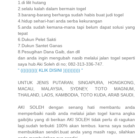
1.di lilit hutang
2.selalu kalah dalam bermain togel
3.barang-barang berharga sudah habis buat judi togel
4.hidup sehari-hari anda serba kekurangan
5.anda sudah kemana-mana tapi belum dapat solusi yang
tepat
6.Dukun Pelet Sakti
7.Dukun Santet Ganas
8.Pesugihan Dana Gaib, dan dll
dan anda ingin mengubah nasib melalui jalan togel seperti
saya hub Aki Soleh di no; 082-313-336-747.
" ((((((((((( KLIK DISINI ))))))))))) "
UNTUK JENIS PUTARAN; SINGAPURA, HONGKONG,
MACAU, MALAYSIA, SYDNEY, TOTO MAGNUM,
THAILAND, LAOS, KAMBODIA, TOTO KUDA, ARAB SAUDI,
AKI SOLEH dengan senang hati membantu anda
memperbaiki nasib anda melalui jalan togel karna angka
gaib/jitu yang di berikan AKI SOLEH tidak perlu di ragukan
lagi.sudah terbukti 100% akan tembus. karna saya sudah
membuktikan sendiri.buat anda yang masih ragu, silahkan