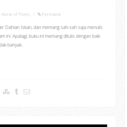
,
None of Them
,
Permalink
kter Dahlan Iskan, dan memang sah-sah saja menulis
 ini. Apalagi, buku ini memang ditulis dengan baik.
dak banyak...