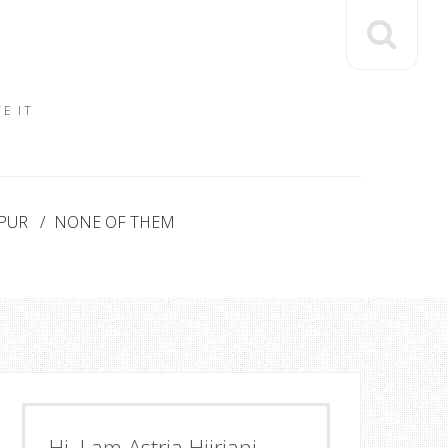
E IT
PUR
NONE OF THEM
Hi, I am Astria Hijriani.