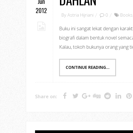
Jun
2012
By
Astria Hijriani
0
Books
Buku ini sangat lekat dengan kara
biografi dalam bentuk novel semacam
Kalau, tokoh bukunya orang yang ti
CONTINUE READING...
Share on: