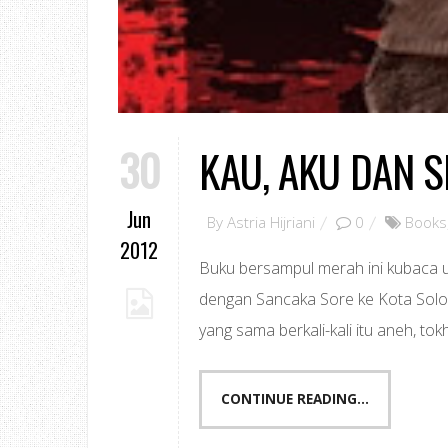
30
KAU, AKU DAN 
Jun
By
Astria Hijriani
0
Books
2012
Buku bersampul merah ini kubaca u
dengan Sancaka Sore ke Kota Solo
yang sama berkali-kali itu aneh, tok
CONTINUE READING...