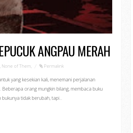
SEPUCUK ANGPAU MERAH
,
None of Them
,
Permalink
ntuk yang kesekian kali, menemani perjalanan
. Beberapa orang mungkin bilang, membaca buku
h bukunya tidak berubah, tapi...