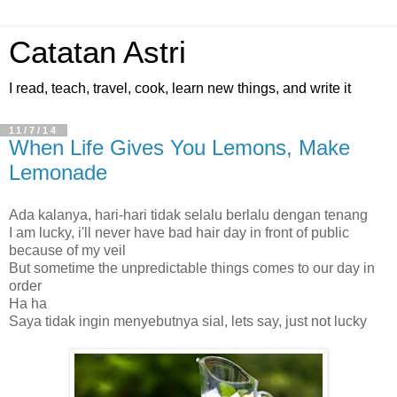
Catatan Astri
I read, teach, travel, cook, learn new things, and write it
11/7/14
When Life Gives You Lemons, Make
Lemonade
Ada kalanya, hari-hari tidak selalu berlalu dengan tenang
I am lucky, i'll never have bad hair day in front of public
because of my veil
But sometime the unpredictable things comes to our day in
order
Ha ha
Saya tidak ingin menyebutnya sial, lets say, just not lucky