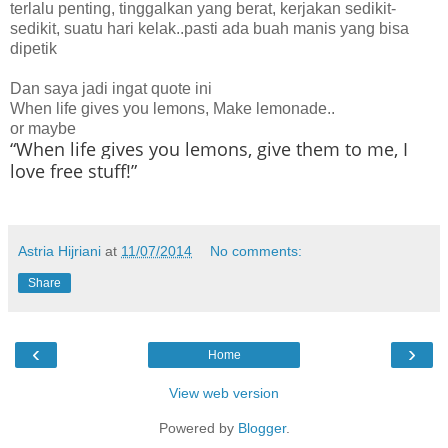
terlalu penting, tinggalkan yang berat, kerjakan sedikit-
sedikit, suatu hari kelak..pasti ada buah manis yang bisa
dipetik
Dan saya jadi ingat quote ini
When life gives you lemons, Make lemonade..
or maybe
“When life gives you lemons, give them to me, I
love free stuff!”
Astria Hijriani
at
11/07/2014
No comments:
Share
‹
›
Home
View web version
Powered by
Blogger
.