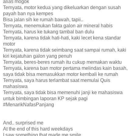
alias mogok
Ternyata, motor kedua yang dikeluarkan dengan susah
payah ban nya kempes
Bisa jalan sih ke rumah bawah, tapii..
Ternyata, menemukan fakta galon air mineral habis
Ternyata, harus ke tukang tambal ban dulu
Ternyata, karena tidak hati-hati, kaki lecet kena standar
motor
Ternyata, karena tidak seimbang saat sampai rumah, kaki
kiri kejatuhan galon yang penuh
Ternyata, beres-beres rumah itu cukup memakan waktu
Ternyata, karena ban motor pertama melindas kain basah,
saya tidak bisa memasukkan motor kembali ke rumah
Ternyata, saya harus terlambat saat memulai Quis
mahasiswa
Ternyata, saya tidak bisa memenuhi janji ke mahasiswa
untuk bimbingan laporan KP sejak pagi
#MenarikNafasPanjang
And.. surprised me
At the end of this hard weekdays
I saw something that made me smile