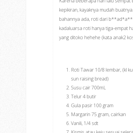
Karena beberapa hari lalu sempat b
kepikiran, kayaknya mudah buatnya
bahannya ada, roti dari b**ad*a**
kadaluarsa roti hanya tiga-empat ha
yang ditoko hehehe (kata anak2 kos
Roti Tawar 10/8 lembar, (kl k
sun raising bread)
Susu cair 700mL
Telur 4 butir
Gula pasir 100 gram
Margarin 75 gram, cairkan
Vanili, 1/4 sdt
Kismis atau keju sesuai seler