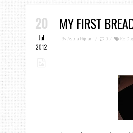
20
MY FIRST BREA
Jul
By
Astria Hijriani
0
Ke Da
2012