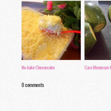
No-bake Cheesecake
Cara Memeram A
0 comments