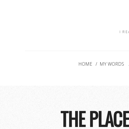
I R
HOME
MY WORDS
THE PLAC