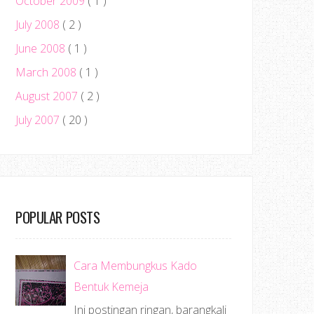
October 2009
( 1 )
July 2008
( 2 )
June 2008
( 1 )
March 2008
( 1 )
August 2007
( 2 )
July 2007
( 20 )
POPULAR POSTS
Cara Membungkus Kado
Bentuk Kemeja
Ini postingan ringan, barangkali