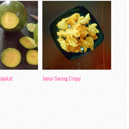
lpukat
Jamur Goreng Crispy