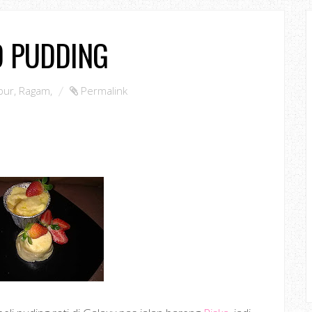
D PUDDING
pur
,
Ragam
,
Permalink