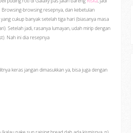
eli puding roti di Galaxy pas jalan bareng
Riska
, jadi
. Browsing-browsing resepnya, dan kebetulan
 yang cukup banyak setelah tiga hari (biasanya masa
ri). Setelah jadi, rasanya lumayan, udah mirip dengan
t). Nah ini dia resepnya
ulitnya keras jangan dimasukkan ya, bisa juga dengan
a (kalau pake sun raising bread dah ada kismisnya :p)