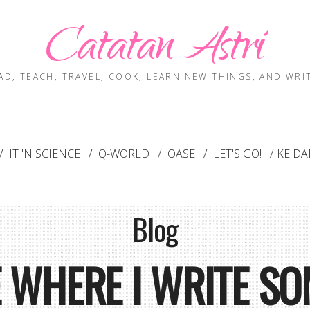
Catatan Astri
EAD, TEACH, TRAVEL, COOK, LEARN NEW THINGS, AND WRIT
IT 'N SCIENCE
Q-WORLD
OASE
LET'S GO!
KE DA
Blog
E WHERE I WRITE S